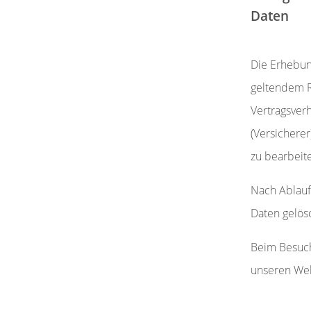
Daten
Die Erhebun
geltendem R
Vertragsver
(Versichere
zu bearbeit
Nach Ablauf
Daten gelösc
Beim Besuch
unseren Web