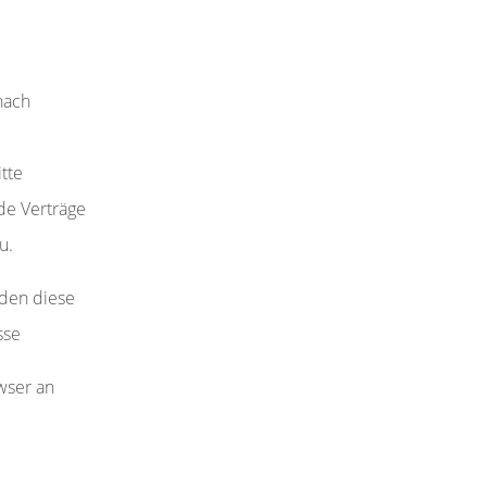
nach
tte
de Verträge
u.
rden diese
sse
wser an