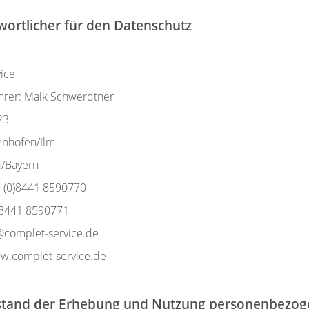
wortlicher für den Datenschutz
ice
hrer: Maik Schwerdtner
23
enhofen/Ilm
d/Bayern
9 (0)8441 8590770
) 8441 8590771
o@complet-service.de
ww.complet-service.de
stand der Erhebung und Nutzung personenbezog